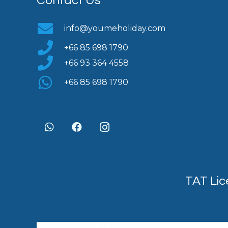
Contact Us
info@youmeholiday.com
+66 85 698 1790
+66 93 364 4558
+66 85 698 1790
TAT Lic